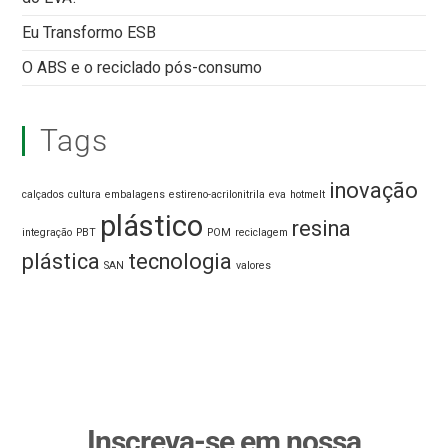
Eu Transformo ESB
O ABS e o reciclado pós-consumo
Tags
inovação
calçados
cultura
embalagens
estireno-acrilonitrila
eva
hotmelt
plástico
resina
integração
PBT
POM
reciclagem
plástica
tecnologia
SAN
valores
Inscreva-se em nossa