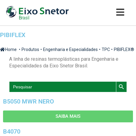
PIBIFLEX
Home
•
Produtos
•
Engenharia e Especialidades
•
TPC
•
PIBIFLEX®
A linha de resinas termoplásticas para Engenharia e
Especialidades da Eixo Snetor Brasil.
SEARCH BUTTON
Search
for:
B5050 MWR NERO
SAIBA MAIS
B4070